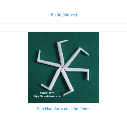
5,100,000 vnđ
Sụn Nanoform có chân 55mm