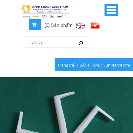
[0] Sản phẩm
/
/
Trang chủ
SẢN PHẨM
Sụn NanoForm