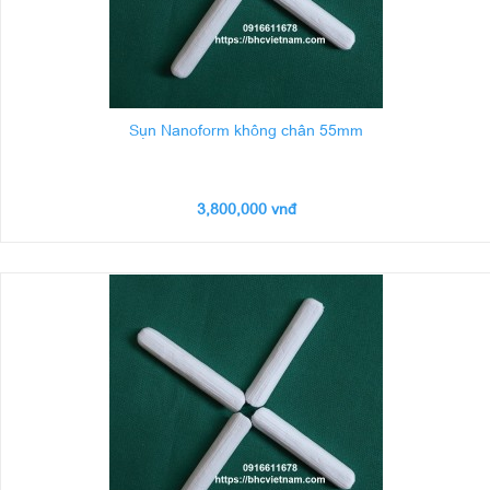
Sụn Nanoform không chân 55mm
3,800,000 vnđ