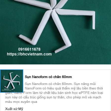
Sụn Nanoform có chân 60mm
Sụn Nanoform có chân 60mm. Sụn nâng mũi
NanoForm có hiệu quả thẩm mỹ lâu bền theo thời
gian, Nano Form làm từ chất liệu bán sinh học ePTFE nên loại
sụn này có cấu trúc giống sụn tự thân, cho phép mô và mạch
máu mọc xuyên qua
Xuất xứ:
Mỹ