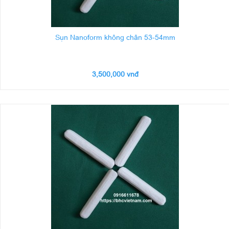
Sụn Nanoform không chân 53-54mm
3,500,000 vnđ