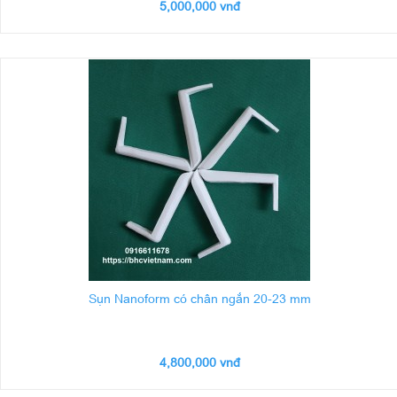
5,000,000 vnđ
Sụn Nanoform có chân ngắn 20-23 mm
4,800,000 vnđ