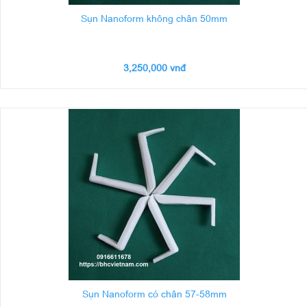
Sụn Nanoform không chân 50mm
3,250,000 vnđ
Sụn Nanoform có chân 57-58mm