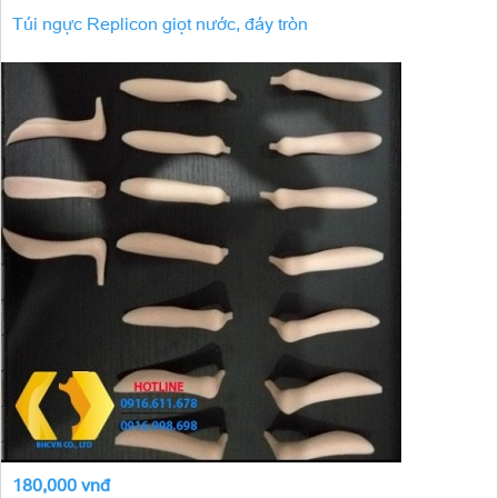
Túi ngực Replicon giọt nước, đáy tròn
180,000 vnđ