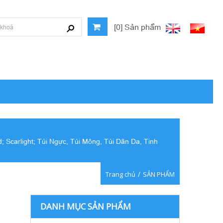
[0] Sản phẩm
; Scarlight; Túi Ngực, Túi Mông, Túi Dãn Da, Tinh
/
Trang chủ
SẢN PHẨM
DANH MỤC SẢN PHẨM