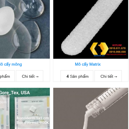
ô cấy mông
Mô cấy Matrix
 phẩm
Chi tiết →
4
Sản phẩm
Chi tiết →