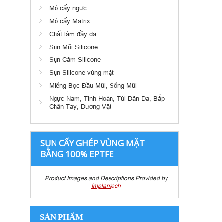
Mô cấy ngực
Mô cấy Matrix
Chất làm đầy da
Sụn Mũi Silicone
Sụn Cằm Silicone
Sụn Silicone vùng mặt
Miếng Bọc Đầu Mũi, Sống Mũi
Ngực Nam, Tinh Hoàn, Túi Dãn Da, Bắp
Chân-Tay, Dương Vật
SỤN CẤY GHÉP VÙNG MẶT
BẰNG 100% EPTFE
Product Images and Descriptions Provided by
Implant
ech
SẢN PHẨM