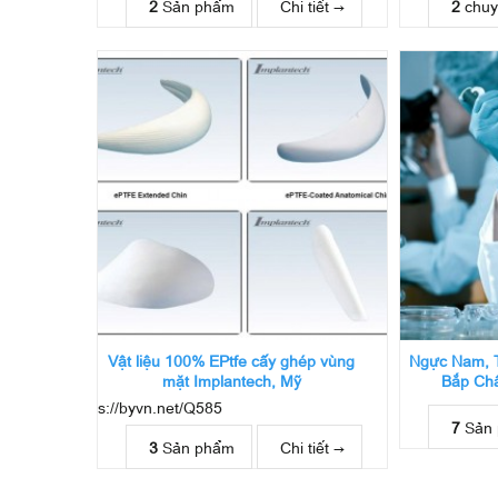
2
Sản phẩm
Chi tiết →
2
chuy
Vật liệu 100% EPtfe cấy ghép vùng
Ngực Nam, T
mặt Implantech, Mỹ
Bắp Châ
s://byvn.net/Q585
7
Sản
3
Sản phẩm
Chi tiết →