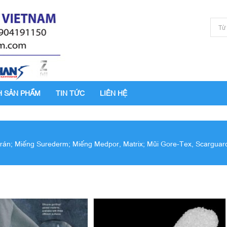
H SẢN PHẨM
TIN TỨC
LIÊN HỆ
 Trán; Miếng Surederm; Miếng Medpor, Matrix; Mũi Gore-Tex, Scarguard