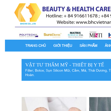
TRANG CHỦ
GIỚI THIỆU
SẢN PHẨM
ẢN
VẬT TƯ THẨM MỸ - THIẾT BỊ Y TẾ
Filler; Botox; Sụn Silicon Mũi, Cằm, Má, Thái Dương,
Hoàn.