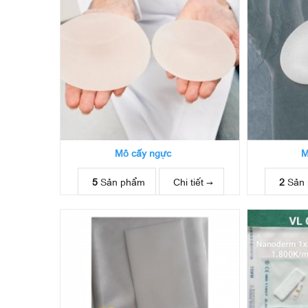
Mô cấy ngực
M
5
Sản phẩm
Chi tiết →
2
Sản