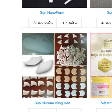
Sụn NanoForm
Sụn
8
Sản phẩm
Chi tiết →
4
Sản
Sụn Silicone vùng mặt
Vật tư