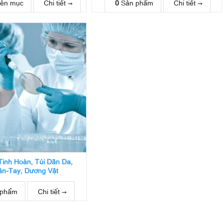
ên mục
Chi tiết →
0
Sản phẩm
Chi tiết →
inh Hoàn, Túi Dãn Da,
n-Tay, Dương Vật
 phẩm
Chi tiết →