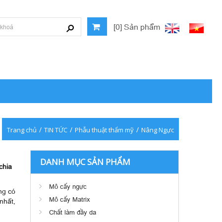
[0] Sản phẩm
/
/
/
Trang chủ
TIN TỨC
Phẫu thuật thẩm mỹ
Nâng Ngực
DANH MỤC SẢN PHẨM
chia
Mô cấy ngực
ng có
Mô cấy Matrix
nhất,
Chất làm đầy da