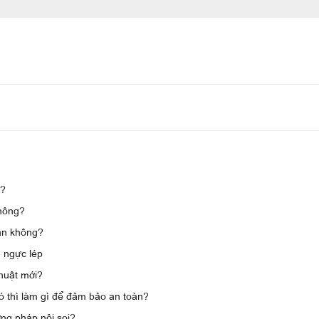
n?
không?
àn không?
 ngực lép
huật mới?
 thì làm gì để đảm bảo an toàn?
ơng pháp nội soi?