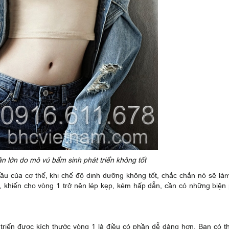
ần lớn do mô vú bẩm sinh phát triển không tốt
u của cơ thể, khi chế độ dinh dưỡng không tốt, chắc chắn nó sẽ là
u, khiến cho vòng 1 trở nên lép kẹp, kém hấp dẫn, cần có những biện
át triển được kích thước vòng 1 là điều có phần dễ dàng hơn. Bạn có t