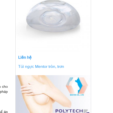
Liên hệ
Túi ngực Mentor tròn, trơn
m cho
 pháp
hể áp