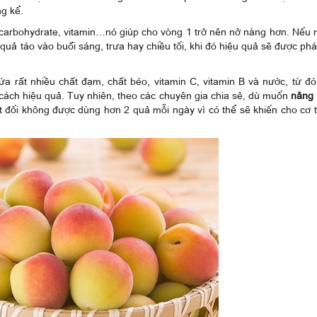
g kể.
ư carbohydrate, vitamin…nó giúp cho vòng 1 trở nên nở nàng hơn. Nếu
quả táo vào buổi sáng, trưa hay chiều tối, khi đó hiệu quả sẽ được phá
ứa rất nhiều chất đạm, chất béo, vitamin C, vitamin B và nước, từ đó
t cách hiệu quả. Tuy nhiên, theo các chuyên gia chia sẻ, dù muốn
nâng
 đối không được dùng hơn 2 quả mỗi ngày vì có thể sẽ khiến cho cơ t