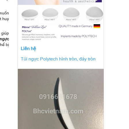
 muốn
t huy
 giúp
 ngực
hể bị
Liên hệ
Túi ngực Polytech hình tròn, đáy tròn