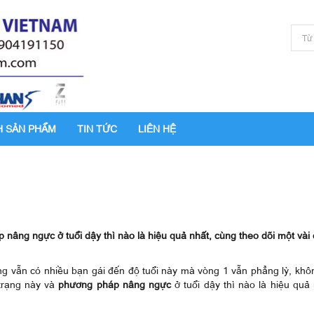
H SẢN PHẨM
TIN TỨC
LIÊN HỆ
nâng ngực ở tuổi dậy thì nào là hiệu quả nhất, cùng theo dõi một vài 
ong vẫn có nhiều bạn gái đến độ tuổi này mà vòng 1 vẫn phẳng lỳ, khô
 trạng này và
phương pháp nâng ngực
ở tuổi dậy thì nào là hiệu quả 