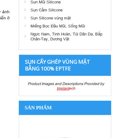
Sụn Mũi Silicone
Sụn Cằm Silicone
y ảnh
iển ở
Sụn Silicone vùng mặt
Miếng Bọc Đầu Mũi, Sống Mũi
Ngực Nam, Tinh Hoàn, Túi Dãn Da, Bắp
Chân-Tay, Dương Vật
SỤN CẤY GHÉP VÙNG MẶT
BẰNG 100% EPTFE
Product Images and Descriptions Provided by
Implant
ech
SẢN PHẨM