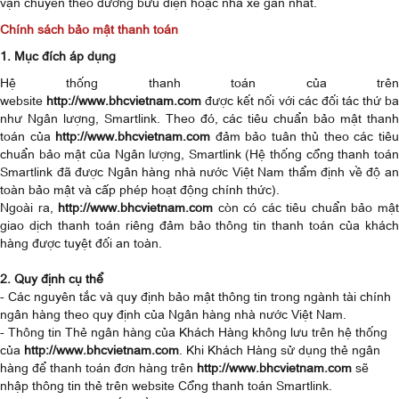
vận chuyển theo đường bưu điện hoặc nhà xe gần nhất.
Chính sách bảo mật thanh toán
1. Mục đích áp dụng
Hệ thống thanh toán của trên
website
http://www.bhcvietnam.com
được kết nối với các đối tác thứ b
như Ngân lượng, Smartlink. Theo đó, các tiêu chuẩn bảo mật thanh
toán của
http://www.bhcvietnam.com
đảm bảo tuân thủ theo các tiê
chuẩn bảo mật của Ngân lượng, Smartlink (Hệ thống cổng thanh toán
Smartlink đã được Ngân hàng nhà nước Việt Nam thẩm định về độ an
toàn bảo mật và cấp phép hoạt động chính thức).
Ngoài ra,
http://www.bhcvietnam.com
còn có các tiêu chuẩn bảo mậ
giao dịch thanh toán riêng đảm bảo thông tin thanh toán của khách
hàng được tuyệt đối an toàn.
2. Quy định cụ thể
- Các nguyên tắc và quy định bảo mật thông tin trong ngành tài chính
ngân hàng theo quy định của Ngân hàng nhà nước Việt Nam.
- Thông tin Thẻ ngân hàng của Khách Hàng không lưu trên hệ thống
của
http://www.bhcvietnam.com
. Khi Khách Hàng sử dụng thẻ ngân
hàng để thanh toán đơn hàng trên
http://www.bhcvietnam.com
sẽ
nhập thông tin thẻ trên website Cổng thanh toán Smartlink.