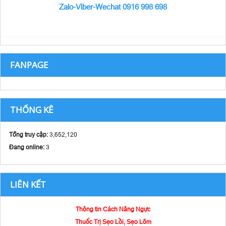
Zalo-Viber-Wechat 0916 998 698
FANPAGE
THỐNG KÊ
Tổng truy cập:
3,652,120
Đang online:
3
LIÊN KẾT
Thông tin Cách Nâng Ngực
Thuốc Trị Sẹo Lồi, Sẹo Lõm