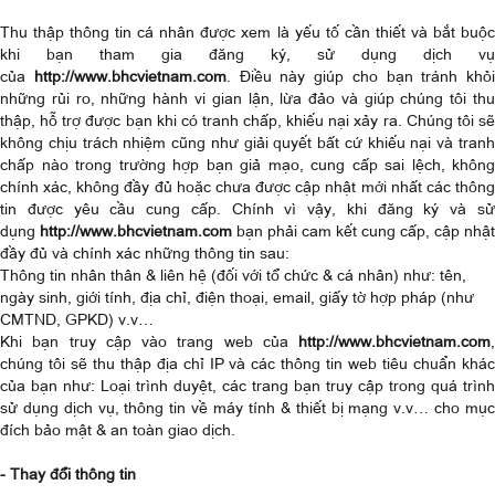
Thu thập thông tin cá nhân được xem là yếu tố cần thiết và bắt buộc
khi bạn tham gia đăng ký, sử dụng dịch vụ
của
http://www.bhcvietnam.com
. Điều này giúp cho bạn tránh khỏi
những rủi ro, những hành vi gian lận, lừa đảo và giúp chúng tôi thu
thập, hỗ trợ được bạn khi có tranh chấp, khiếu nại xảy ra. Chúng tôi sẽ
không chịu trách nhiệm cũng như giải quyết bất cứ khiếu nại và tranh
chấp nào trong trường hợp bạn giả mạo, cung cấp sai lệch, không
chính xác, không đầy đủ hoặc chưa được cập nhật mới nhất các thông
tin được yêu cầu cung cấp. Chính vì vậy, khi đăng ký và sử
dụng
http://www.bhcvietnam.com
bạn phải cam kết cung cấp, cập nhật
đầy đủ và chính xác những thông tin sau:
Thông tin nhân thân & liên hệ (đối với tổ chức & cá nhân) như: tên,
ngày sinh, giới tính, địa chỉ, điện thoại, email, giấy tờ hợp pháp (như
CMTND, GPKD) v.v…
Khi bạn truy cập vào trang web của
http://www.bhcvietnam.com
,
chúng tôi sẽ thu thập địa chỉ IP và các thông tin web tiêu chuẩn khác
của bạn như: Loại trình duyệt, các trang bạn truy cập trong quá trình
sử dụng dịch vụ, thông tin về máy tính & thiết bị mạng v.v… cho mục
đích bảo mật & an toàn giao dịch.
- Thay đổi thông tin