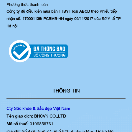
Phương thức thanh toán
Công ty đủ điều kiện mua bán TTBYT loại ABCD theo Phiếu tiếp
nhận số: 170001135/ PCBMB-HN ngày 09/11/2017 của Sở Y tế TP
Hà nội
THÔNG TIN
Cty Sức khỏe & Sắc đẹp Việt Nam
Tên giao dịch: BHCVN CO.,LTD
Mã số thuế:
0106859761
Địa chỉ:
Số 47A, Ngõ 77, Phố 8/3, P. Bạch Mai, TP Hà Nội