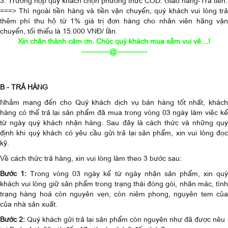
3. Trường hợp quý khách chọn phương thức COD: Giao hàng-Trả tiền:
===> Thì ngoài tiền hàng và tiền vận chuyển, quý khách vui lòng trả
thêm phí thu hộ từ 1% giá trị đơn hàng cho nhân viên hãng vận
chuyển, tối thiểu là 15.000 VNĐ/ lần.
Xin chân thành cảm ơn. Chúc quý khách mua sắm vui vẻ…!
-----------@------------
B - TRẢ HÀNG
Nhằm mang đến cho Quý khách dịch vụ bán hàng tốt nhất, khách
hàng có thể trả lại sản phẩm đã mua trong vòng 03 ngày làm việc kể
từ ngày quý khách nhận hàng. Sau đây là cách thức và những quy
định khi quý khách có yêu cầu gửi trả lại sản phẩm, xin vui lòng đọc
kỹ.
Về cách thức trả hàng, xin vui lòng làm theo 3 bước sau:
Bước 1:
Trong vòng 03 ngày kể từ ngày nhận sản phẩm, xin qu
khách vui lòng giữ sản phẩm trong trạng thái đóng gói, nhãn mác, tình
trạng hàng hoá còn nguyên vẹn, còn niêm phong, nguyên tem của
của nhà sản xuất.
Bước 2:
Quý khách gửi trả lại sản phẩm còn nguyên như đã được nêu