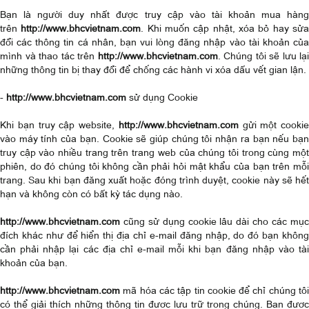
Bạn là người duy nhất được truy cập vào tài khoản mua hàng
trên
http://www.bhcvietnam.com
. Khi muốn cập nhật, xóa bỏ hay sử
đổi các thông tin cá nhân, bạn vui lòng đăng nhập vào tài khoản của
mình và thao tác trên
http://www.bhcvietnam.com
. Chúng tôi sẽ lưu lại
những thông tin bị thay đổi để chống các hành vi xóa dấu vết gian lận.
-
http://www.bhcvietnam.com
sử dụng Cookie
Khi bạn truy cập website,
http://www.bhcvietnam.com
gửi một cookie
vào máy tính của bạn. Cookie sẽ giúp chúng tôi nhận ra bạn nếu bạn
truy cập vào nhiều trang trên trang web của chúng tôi trong cùng một
phiên, do đó chúng tôi không cần phải hỏi mật khẩu của bạn trên mỗi
trang. Sau khi bạn đăng xuất hoặc đóng trình duyệt, cookie này sẽ hết
hạn và không còn có bất kỳ tác dụng nào.
http://www.bhcvietnam.com
cũng sử dụng cookie lâu dài cho các mục
đích khác như để hiển thị địa chỉ e-mail đăng nhập, do đó bạn không
cần phải nhập lại các địa chỉ e-mail mỗi khi bạn đăng nhập vào tài
khoản của bạn.
http://www.bhcvietnam.com
mã hóa các tập tin cookie để chỉ chúng tôi
có thể giải thích những thông tin được lưu trữ trong chúng. Bạn được