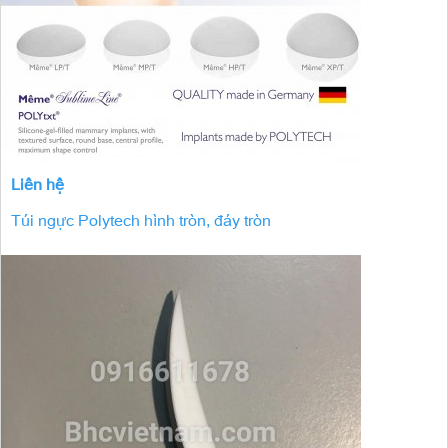
Liên hệ
Túi ngực Polytech hình tròn, đáy tròn