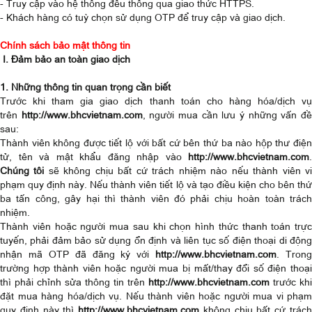
- Truy cập vào hệ thống đều thông qua giao thức HTTPS.
- Khách hàng có tuỳ chọn sử dụng OTP để truy cập và giao dịch.
Chính sách bảo mật thông tin
I. Đảm bảo an toàn giao dịch
​1. Những thông tin quan trọng cần biết
Trước khi tham gia giao dịch thanh toán cho hàng hóa/dịch vụ
trên
http://www.bhcvietnam.com
, người mua cần lưu ý những vấn đ
sau:
Thành viên không được tiết lộ với bất cứ bên thứ ba nào hộp thư điện
tử, tên và mật khẩu đăng nhập vào
http://www.bhcvietnam.com
.
Chúng tôi
sẽ không chịu bất cứ trách nhiệm nào nếu thành viên v
phạm quy định này. Nếu thành viên tiết lộ và tạo điều kiện cho bên thứ
ba tấn công, gây hại thì thành viên đó phải chịu hoàn toàn trách
nhiệm.
Thành viên hoặc người mua sau khi chọn hình thức thanh toán trực
tuyến, phải đảm bảo sử dụng ổn định và liên tục số điện thoại di động
nhận mã OTP đã đăng ký với
http://www.bhcvietnam.com
. Trong
trường hợp thành viên hoặc người mua bị mất/thay đổi số điện thoại
thì phải chỉnh sửa thông tin trên
http://www.bhcvietnam.com
trước khi
đặt mua hàng hóa/dịch vụ. Nếu thành viên hoặc người mua vi phạm
quy định này thì
http://www.bhcvietnam.com
không chịu bất cứ trác